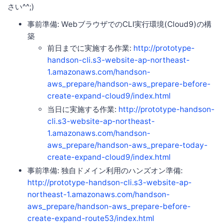
さい^^;)
事前準備: WebブラウザでのCLI実行環境(Cloud9)の構
築
前日までに実施する作業:
http://prototype-
handson-cli.s3-website-ap-northeast-
1.amazonaws.com/handson-
aws_prepare/handson-aws_prepare-before-
create-expand-cloud9/index.html
当日に実施する作業:
http://prototype-handson-
cli.s3-website-ap-northeast-
1.amazonaws.com/handson-
aws_prepare/handson-aws_prepare-today-
create-expand-cloud9/index.html
事前準備: 独自ドメイン利用のハンズオン準備:
http://prototype-handson-cli.s3-website-ap-
northeast-1.amazonaws.com/handson-
aws_prepare/handson-aws_prepare-before-
create-expand-route53/index.html