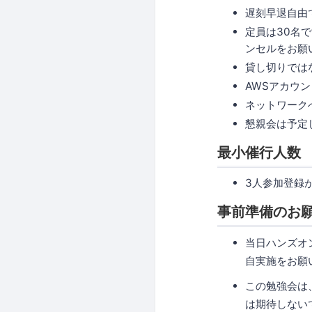
遅刻早退自由
定員は30名
ンセルをお願
貸し切りでは
AWSアカウ
ネットワーク
懇親会は予定
最小催行人数
3人参加登録
事前準備のお願
当日ハンズオ
自実施をお願
この勉強会は
は期待しないで