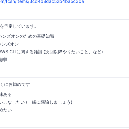
a.com/tcsh/items/3cd4d8dac52b4ba5c30a
を予定しています。
:15 ハンズオンのための基礎知識
5 ハンズオン
:45 AWS CLIに関する雑談 (次回以降やりたいこと、など)
 撤収
くにお勧めです
興味ある
を使いこなしたい (一緒に議論しましょう)
広めたい