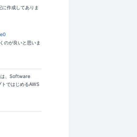
を下記に作成してありま
be0
だくのが良いと思いま
、Software
プトではじめるAWS