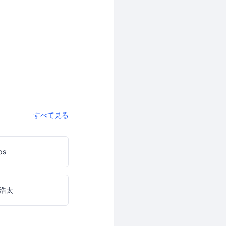
すべて見る
ips
浩太